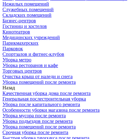
Нежилых помещений
Служебных помещений
Складских помещений
Бизнес-центров
Гостиниц и хостелов
Кинотеатров
Медицинских учреждений
Парикмахерских
Парковок
Спортзалов и фитнес-клубов
Уборка метро
Уборка ресторанов и кафе
Торговых центров
Очистка крыш от наледи и снега
Уборка помещений после ремонта
Назад
Качественная уборка дома после ремонта
Генеральная послестроительная уборка
Уборка после капитального ремонта
Особенности уборки магазина после ремонта
Уборка мусора после ремонта
Уборка подъездов после ремонта
Уборка помещений после ремонта
Срочная уборка после ремонта
Быстрая уборка таунхауса после ремонта