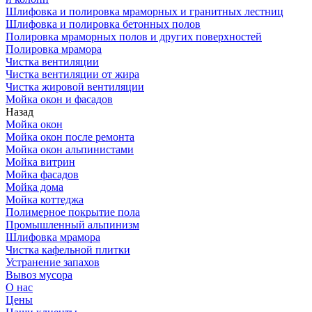
Шлифовка и полировка мраморных и гранитных лестниц
Шлифовка и полировка бетонных полов
Полировка мраморных полов и других поверхностей
Полировка мрамора
Чистка вентиляции
Чистка вентиляции от жира
Чистка жировой вентиляции
Мойка окон и фасадов
Назад
Мойка окон
Мойка окон после ремонта
Мойка окон альпинистами
Мойка витрин
Мойка фасадов
Мойка дома
Мойка коттеджа
Полимерное покрытие пола
Промышленный альпинизм
Шлифовка мрамора
Чистка кафельной плитки
Устранение запахов
Вывоз мусора
О нас
Цены