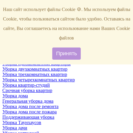
Услуги
Наш сайт использует файлы Cookie 🍪. Мы используем файлы
Уборка
Территории
Cookie, чтобы пользоваться сайтом было удобно. Оставаясь на
Уборка снега
ВИП-уборка
сайте, Вы соглашаетесь на использование нами Ваших Cookie
Уборка квартир
Генеральная уборка квартир
файлов
Уборка квартир после ремонта
Уборка квартир один раз в неделю
Поддерживающая уборка квартиры
Принять
Уборка квартир после пожара
Уборка однокомнатной квартиры
Уборка двухкомнатных квартир
Уборка трехкомнатных квартир
Уборка четырехкомнатных квартир
Уборка квартир-студий
Срочная уборка квартир
Уборка дома
Генеральная уборка дома
Уборка дома после ремонта
Уборка дома после пожара
Поддерживающая уборка
Уборка Таунхаусов
Уборка дачи