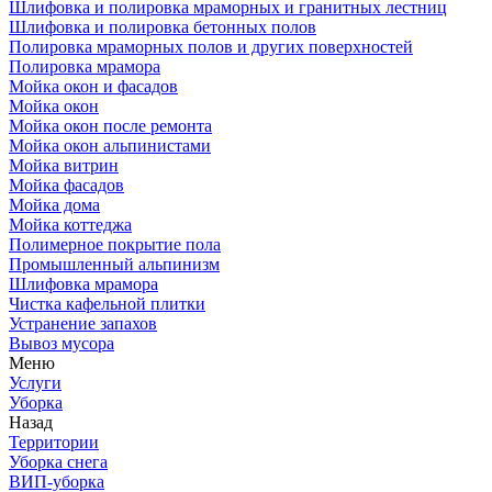
Шлифовка и полировка мраморных и гранитных лестниц
Шлифовка и полировка бетонных полов
Полировка мраморных полов и других поверхностей
Полировка мрамора
Мойка окон и фасадов
Мойка окон
Мойка окон после ремонта
Мойка окон альпинистами
Мойка витрин
Мойка фасадов
Мойка дома
Мойка коттеджа
Полимерное покрытие пола
Промышленный альпинизм
Шлифовка мрамора
Чистка кафельной плитки
Устранение запахов
Вывоз мусора
Меню
Услуги
Уборка
Назад
Территории
Уборка снега
ВИП-уборка