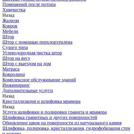
Помещений после потопа
Химчистка
Назад
Жалюзи
Ковров
Мебели
Штор
Штор с помощью перхлорэтилена
Сухого типа
Углеводородная чистка штор
Штор на весу
Штор с выездом на дом
Матраса
Ковролина
Комплексное обслуживание зданий
Инжиниринг
Дополнительные услуги
Назад
Кристаллизация и шлифовка мрамора
Назад
Услуги шлифовки и полировки гранита и мрамора
Шлифовка гранитных и других поверхностей
Обновление швов на поверхности из натурального камня
Шлифовка, полировка, кристаллизация, гидрофобизация стен
и колонн