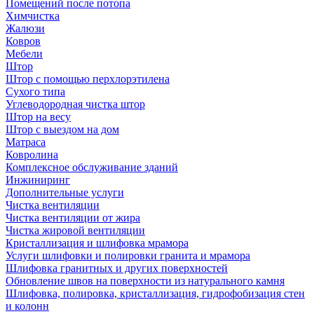
Помещений после потопа
Химчистка
Жалюзи
Ковров
Мебели
Штор
Штор с помощью перхлорэтилена
Сухого типа
Углеводородная чистка штор
Штор на весу
Штор с выездом на дом
Матраса
Ковролина
Комплексное обслуживание зданий
Инжиниринг
Дополнительные услуги
Чистка вентиляции
Чистка вентиляции от жира
Чистка жировой вентиляции
Кристаллизация и шлифовка мрамора
Услуги шлифовки и полировки гранита и мрамора
Шлифовка гранитных и других поверхностей
Обновление швов на поверхности из натурального камня
Шлифовка, полировка, кристаллизация, гидрофобизация стен
и колонн