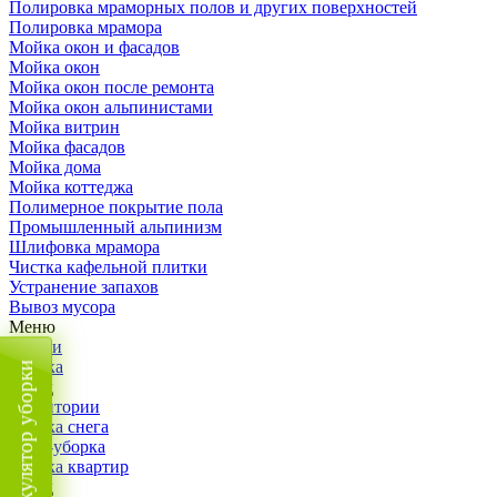
Полировка мраморных полов и других поверхностей
Полировка мрамора
Мойка окон и фасадов
Мойка окон
Мойка окон после ремонта
Мойка окон альпинистами
Мойка витрин
Мойка фасадов
Мойка дома
Мойка коттеджа
Полимерное покрытие пола
Промышленный альпинизм
Шлифовка мрамора
Чистка кафельной плитки
Устранение запахов
Вывоз мусора
Меню
Услуги
Уборка
Калькулятор уборки
Назад
Территории
Уборка снега
ВИП-уборка
Уборка квартир
Назад