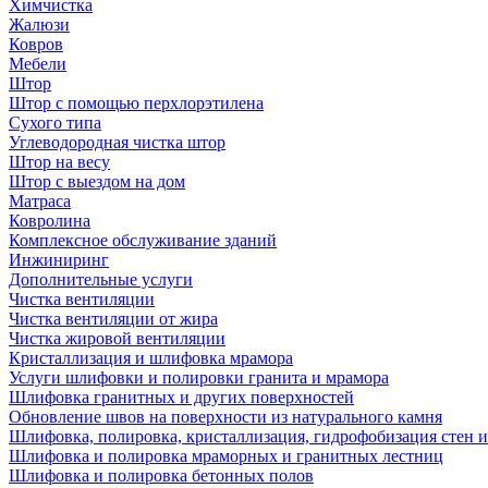
Химчистка
Жалюзи
Ковров
Мебели
Штор
Штор с помощью перхлорэтилена
Сухого типа
Углеводородная чистка штор
Штор на весу
Штор с выездом на дом
Матраса
Ковролина
Комплексное обслуживание зданий
Инжиниринг
Дополнительные услуги
Чистка вентиляции
Чистка вентиляции от жира
Чистка жировой вентиляции
Кристаллизация и шлифовка мрамора
Услуги шлифовки и полировки гранита и мрамора
Шлифовка гранитных и других поверхностей
Обновление швов на поверхности из натурального камня
Шлифовка, полировка, кристаллизация, гидрофобизация стен и
Шлифовка и полировка мраморных и гранитных лестниц
Шлифовка и полировка бетонных полов