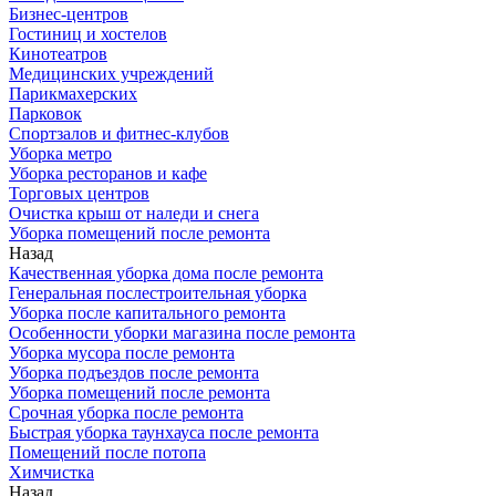
Бизнес-центров
Гостиниц и хостелов
Кинотеатров
Медицинских учреждений
Парикмахерских
Парковок
Спортзалов и фитнес-клубов
Уборка метро
Уборка ресторанов и кафе
Торговых центров
Очистка крыш от наледи и снега
Уборка помещений после ремонта
Назад
Качественная уборка дома после ремонта
Генеральная послестроительная уборка
Уборка после капитального ремонта
Особенности уборки магазина после ремонта
Уборка мусора после ремонта
Уборка подъездов после ремонта
Уборка помещений после ремонта
Срочная уборка после ремонта
Быстрая уборка таунхауса после ремонта
Помещений после потопа
Химчистка
Назад