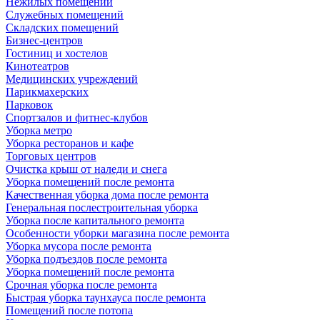
Нежилых помещений
Служебных помещений
Складских помещений
Бизнес-центров
Гостиниц и хостелов
Кинотеатров
Медицинских учреждений
Парикмахерских
Парковок
Спортзалов и фитнес-клубов
Уборка метро
Уборка ресторанов и кафе
Торговых центров
Очистка крыш от наледи и снега
Уборка помещений после ремонта
Качественная уборка дома после ремонта
Генеральная послестроительная уборка
Уборка после капитального ремонта
Особенности уборки магазина после ремонта
Уборка мусора после ремонта
Уборка подъездов после ремонта
Уборка помещений после ремонта
Срочная уборка после ремонта
Быстрая уборка таунхауса после ремонта
Помещений после потопа