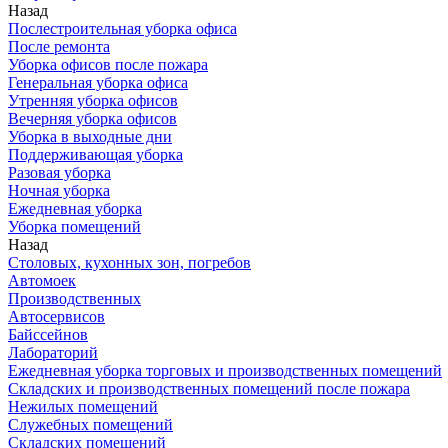
Назад
Послестроительная уборка офиса
После ремонта
Уборка офисов после пожара
Генеральная уборка офиса
Утренняя уборка офисов
Вечерняя уборка офисов
Уборка в выходные дни
Поддерживающая уборка
Разовая уборка
Ночная уборка
Ежедневная уборка
Уборка помещений
Назад
Столовых, кухонных зон, погребов
Автомоек
Производственных
Автосервисов
Байссейнов
Лабораторий
Ежедневная уборка торговых и производственных помещений
Складских и производственных помещений после пожара
Нежилых помещений
Служебных помещений
Складских помещений