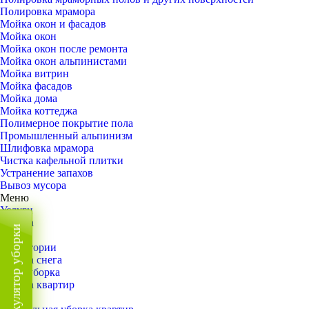
Полировка мрамора
Мойка окон и фасадов
Мойка окон
Мойка окон после ремонта
Мойка окон альпинистами
Мойка витрин
Мойка фасадов
Мойка дома
Мойка коттеджа
Полимерное покрытие пола
Промышленный альпинизм
Шлифовка мрамора
Чистка кафельной плитки
Устранение запахов
Вывоз мусора
Меню
Услуги
Уборка
Калькулятор уборки
Назад
Территории
Уборка снега
ВИП-уборка
Уборка квартир
Назад