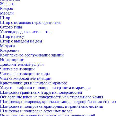
Жалюзи
Ковров
Мебели
Штор
Штор с помощью перхлорэтилена
Сухого типа
Углеводородная чистка штор
Штор на весу
Штор с выездом на дом
Матраса
Ковролина
Комплексное обслуживание зданий
Инжиниринг
Дополнительные услуги
Чистка вентиляции
Чистка вентиляции от жира
Чистка жировой вентиляции
Кристаллизация и шлифовка мрамора
Услуги шлифовки и полировки гранита и мрамора
Шлифовка гранитных и других поверхностей
Обновление швов на поверхности из натурального камня
Шлифовка, полировка, кристаллизация, гидрофобизация стен и 
Шлифовка и полировка мраморных и гранитных лестниц
Шлифовка и полировка бетонных полов
Полировка мраморных полов и других поверхностей