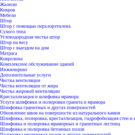
Жалюзи
Ковров
Мебели
Штор
Штор с помощью перхлорэтилена
Сухого типа
Углеводородная чистка штор
Штор на весу
Штор с выездом на дом
Матраса
Ковролина
Комплексное обслуживание зданий
Инжиниринг
Дополнительные услуги
Чистка вентиляции
Чистка вентиляции от жира
Чистка жировой вентиляции
Кристаллизация и шлифовка мрамора
Услуги шлифовки и полировки гранита и мрамора
Шлифовка гранитных и других поверхностей
Обновление швов на поверхности из натурального камня
Шлифовка, полировка, кристаллизация, гидрофобизация стен и 
Шлифовка и полировка мраморных и гранитных лестниц
Шлифовка и полировка бетонных полов
Полировка мраморных полов и других поверхностей