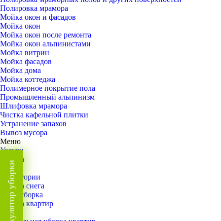
Полировка мрамора
Мойка окон и фасадов
Мойка окон
Мойка окон после ремонта
Мойка окон альпинистами
Мойка витрин
Мойка фасадов
Мойка дома
Мойка коттеджа
Полимерное покрытие пола
Промышленный альпинизм
Шлифовка мрамора
Чистка кафельной плитки
Устранение запахов
Вывоз мусора
Меню
Услуги
Уборка
Калькулятор уборки
Назад
Территории
Уборка снега
ВИП-уборка
Уборка квартир
Назад